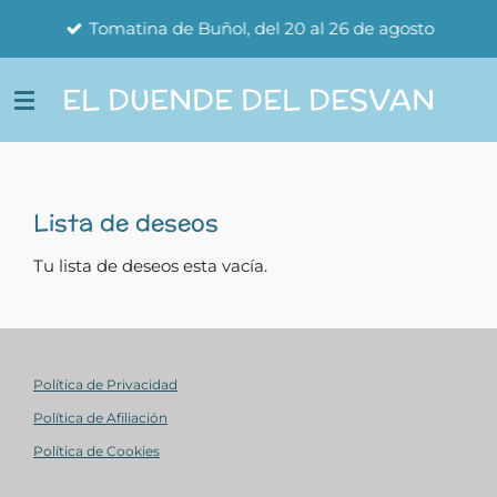
Ir
Tomatina de Buñol, del 20 al 26 de agosto
al
contenido
EL DUENDE DEL DESVAN
principal
Lista de deseos
Tu lista de deseos esta vacía.
Política de Privacidad
Política de Afiliación
Política de Cookies