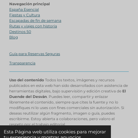
Navegación principal
España Esencial
Fiestas y Cultura
Escapadas de fin de semana
Rutas y viajes con historia
Destinos 50
Blog
Guía para Reservas Seguras
Transparencia
Uso del contenido
Todos los textos, imágenes y recursos
publicados en esta web han sido desarrollados con asistencia de
herramientas digitales, bajo supervisión y edición creativa de
El
Duende del Desván
. Puedes leer, compartir y enlazar
libremente el contenido, siempre que cites la fuente y no lo
modifiques ni lo uses con fines comerciales sin autorización. Si
deseas reutilizar algún fragmento, imagen o guía, puedes
escribirme. Estoy abierta a colaboraciones, pero valoro el
respeto por el trabajo editorial.
© 2025 - 2026 EL DUENDE DEL DESVAN
Esta Página web utiliza cookies para mejorar
Con la tecnología de
Webador
tu experiencia y mostrar anuncios