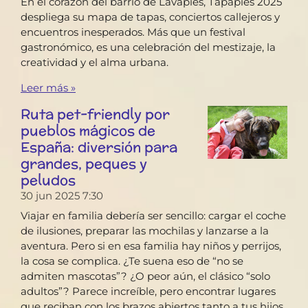
En el corazón del barrio de Lavapiés, Tapapiés 2025
despliega su mapa de tapas, conciertos callejeros y
encuentros inesperados. Más que un festival
gastronómico, es una celebración del mestizaje, la
creatividad y el alma urbana.
Leer más »
Ruta pet-friendly por
pueblos mágicos de
España: diversión para
grandes, peques y
peludos
30 jun 2025
7:30
Viajar en familia debería ser sencillo: cargar el coche
de ilusiones, preparar las mochilas y lanzarse a la
aventura. Pero si en esa familia hay niños y perrijos,
la cosa se complica. ¿Te suena eso de “no se
admiten mascotas”? ¿O peor aún, el clásico “solo
adultos”? Parece increíble, pero encontrar lugares
que reciban con los brazos abiertos tanto a tus hijos