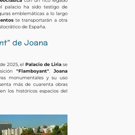
eoclásica
con un rico legado
 el palacio ha sido testigo de
guras emblemáticas a lo largo
lentos
te transportarán a otra
stocrático de España.
nt" de Joana
 de 2025, el
Palacio de Liria
se
osición
"Flamboyant"
.
Joana
turas monumentales y su uso
esenta más de cuarenta obras
n los históricos espacios del