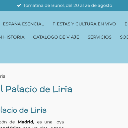
Tomatina de Buñol, del 20 al 26 de agosto
ESPAÑA ESENCIAL
FIESTAS Y CULTURA EN VIVO
E
N HISTORIA
CATÁLOGO DE VIAJE
SERVICIOS
SO
ria
l Palacio de Liria
lacio de Liria
azón de
Madrid,
es una joya