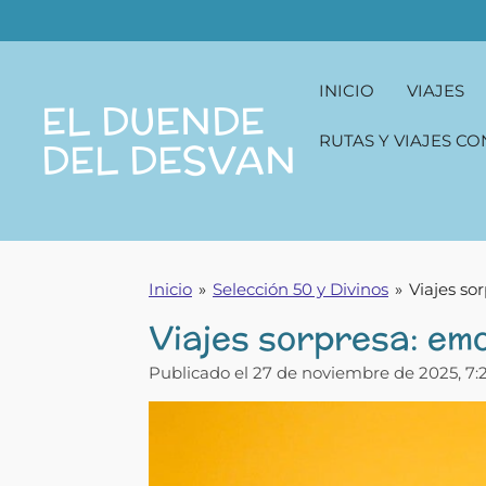
Ir
al
contenido
INICIO
VIAJES
principal
EL DUENDE
RUTAS Y VIAJES CO
DEL DESVAN
Inicio
»
Selección 50 y Divinos
»
Viajes so
Viajes sorpresa: em
Publicado el 27 de noviembre de 2025, 7: