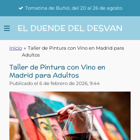
Ir
Tomatina de Buñol, del 20 al 26 de agosto
al
contenido
EL DUENDE DEL DESVAN
principal
Inicio
»
Taller de Pintura con Vino en Madrid para
Adultos
Taller de Pintura con Vino en
Madrid para Adultos
Publicado el 6 de febrero de 2026, 9:44