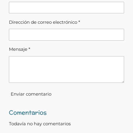
i
i
i
i
r
r
r
r
Dirección de correo electrónico *
Mensaje *
Enviar comentario
Comentarios
Todavía no hay comentarios