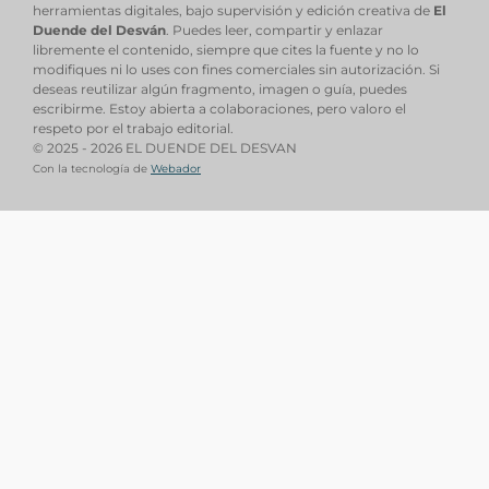
herramientas digitales, bajo supervisión y edición creativa de
El
Duende del Desván
. Puedes leer, compartir y enlazar
libremente el contenido, siempre que cites la fuente y no lo
modifiques ni lo uses con fines comerciales sin autorización. Si
deseas reutilizar algún fragmento, imagen o guía, puedes
escribirme. Estoy abierta a colaboraciones, pero valoro el
respeto por el trabajo editorial.
© 2025 - 2026 EL DUENDE DEL DESVAN
Con la tecnología de
Webador