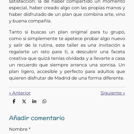
satisfacción: la de haber compartido un momento
especial, haber creado algo con las propias manos y
haber disfrutado de un plan que combina arte, vino
y buena compañía.
Tanto si buscas un plan original para tu grupo,
como si simplemente te apetece probar algo nuevo
y salir de la rutina, este taller es una invitación a
regalarte un rato para ti, a descubrir una faceta
creativa que quizá tenías olvidada y a llevarte a casa
un recuerdo que siempre arranca una sonrisa. Un
plan ligero, accesible y perfecto para adultos que
quieren disfrutar de Madrid de una forma diferente.
«
Anterior
Siguiente
»
C
C
C
C
o
o
o
o
m
m
m
m
Añadir comentario
p
p
p
p
a
a
a
a
r
r
r
r
Nombre *
t
t
t
t