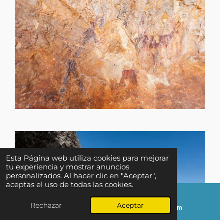
Esta Página web utiliza cookies para mejorar
tu experiencia y mostrar anuncios
personalizados. Al hacer clic en "Aceptar",
aceptas el uso de todas las cookies.
↑ Ir al inicio
Rechazar
Aceptar
Correo electrónico
Instagram