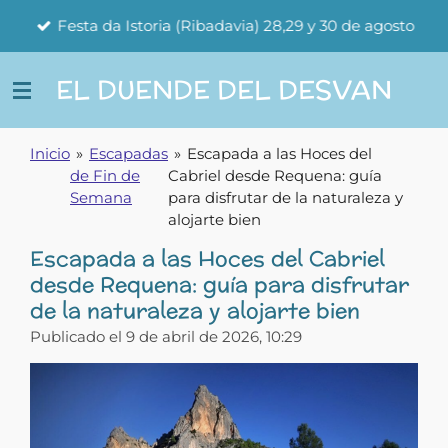
Guerras Cántabras
Ir
ia (Ribadavia) 28,29 y 30 de agosto
primero de septi
al
contenido
EL DUENDE DEL DESVAN
principal
Inicio
»
Escapadas
»
Escapada a las Hoces del
de Fin de
Cabriel desde Requena: guía
Semana
para disfrutar de la naturaleza y
alojarte bien
Escapada a las Hoces del Cabriel
desde Requena: guía para disfrutar
de la naturaleza y alojarte bien
Publicado el 9 de abril de 2026, 10:29