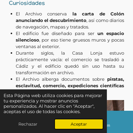
Curiosidades
El Archivo conserva
la carta de Colón
anunciando el descubrimiento
, así como diarios
de navegación, mapas y tratados.
El edificio fue diseñado para ser
un espacio
silencioso
, por eso tiene gruesos muros y pocas
ventanas al exterior.
Durante siglos, la Casa Lonja estuvo
prácticamente vacía: el comercio se trasladó a
Cádiz y el edificio quedó sin uso hasta su
transformación en archivo.
El Archivo alberga documentos sobre
piratas,
esclavitud, comercio, expediciones científicas
y conflictos diplomáticos
.
Esta Página web utiliza cookies para mejorar
tu experiencia y mostrar anuncios
personalizados. Al hacer clic en "Aceptar",
aceptas el uso de todas las cookies.
↑ Ir al inicio
Rechazar
Aceptar
Correo electrónico
Instagram