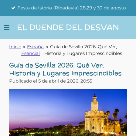
Ir
Festa da Istoria (Ribadavia) 28,29 y 30 de agosto
al
contenido
EL DUENDE DEL DESVAN
principal
Inicio
»
España
»
Guía de Sevilla 2026: Qué Ver,
Esencial
Historia y Lugares Imprescindibles
Guía de Sevilla 2026: Qué Ver,
Historia y Lugares Imprescindibles
Publicado el 5 de abril de 2026, 20:55