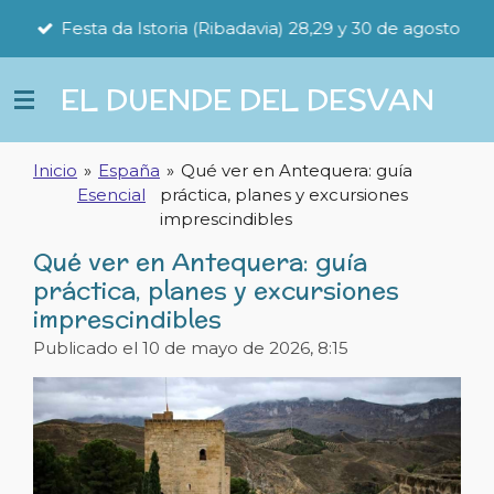
Ir
Festa da Istoria (Ribadavia) 28,29 y 30 de agosto
al
contenido
EL DUENDE DEL DESVAN
principal
Inicio
»
España
»
Qué ver en Antequera: guía
Esencial
práctica, planes y excursiones
imprescindibles
Qué ver en Antequera: guía
práctica, planes y excursiones
imprescindibles
Publicado el 10 de mayo de 2026, 8:15