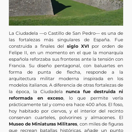
La
Ciudadela
—o
Castillo
de
San
Pedro—
es
una
de
las
fortalezas
más
singulares
de
España.
Fue
construida
a
finales
del
siglo
XVI
por
orden
de
Felipe
II,
en
un
momento
en
el
que
la
monarquía
española
reforzaba
sus
fronteras
ante
la
tensión
con
Francia.
Su
diseño
pentagonal,
con
baluartes
en
forma
de
punta
de
flecha,
responde
a
la
arquitectura
militar
moderna
inspirada
en
los
modelos
italianos.
A
diferencia
de
otras
fortalezas
de
la
época,
la
Ciudadela
nunca
fue
destruida
ni
reformada
en
exceso
,
lo
que
permite
verla
prácticamente
tal
y
como
era
hace
400
años.
El
foso,
hoy
habitado
por
ciervos,
y
el
interior
del
recinto
conservan
cuarteles,
polvorines
y
almacenes.
El
Museo
de
Miniaturas
Militares
,
con
miles
de
figuras
que
recrean
batallas
históricas,
añade
un
punto