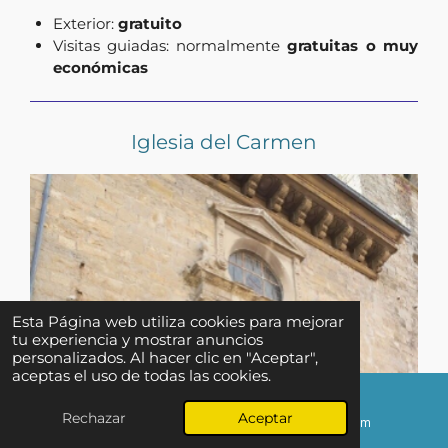
Exterior:
gratuito
Visitas guiadas: normalmente
gratuitas o muy
económicas
Iglesia del Carmen
Esta Página web utiliza cookies para mejorar
tu experiencia y mostrar anuncios
personalizados. Al hacer clic en "Aceptar",
aceptas el uso de todas las cookies.
↑ Ir al inicio
Rechazar
Aceptar
Correo electrónico
Instagram