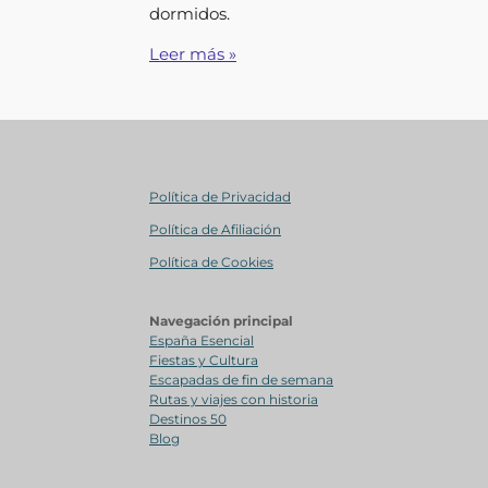
dormidos.
Leer más »
Política de Privacidad
Política de Afiliación
Política de Cookies
Navegación principal
España Esencial
Fiestas y Cultura
Escapadas de fin de semana
Rutas y viajes con historia
Destinos 50
Blog