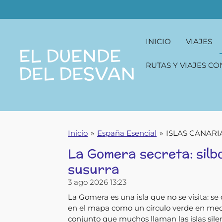
Ir
al
contenido
INICIO
VIAJES
principal
EL DUENDE
RUTAS Y VIAJES CO
DEL DESVAN
Inicio
»
España Esencial
»
ISLAS CANARI
La Gomera secreta: silbos
susurra
3 ago 2026
13:23
La Gomera es una isla que no se visita: s
en el mapa como un círculo verde en medio
conjunto que muchos llaman las islas silen