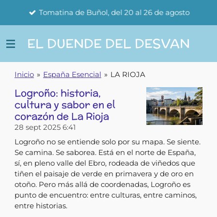
Ir
Tomatina de Buñol, del 20 al 26 de agosto
al
contenido
EL DUENDE DEL DESVAN
principal
Inicio
»
España Esencial
»
LA RIOJA
Logroño: historia,
cultura y sabor en el
corazón de La Rioja
28 sept 2025
6:41
Logroño no se entiende solo por su mapa. Se siente.
Se camina. Se saborea. Está en el norte de España,
sí, en pleno valle del Ebro, rodeada de viñedos que
tiñen el paisaje de verde en primavera y de oro en
otoño. Pero más allá de coordenadas, Logroño es
punto de encuentro: entre culturas, entre caminos,
entre historias.