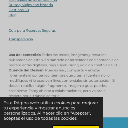
Rutas y viajes con historia
Destinos 50
Blog
Guía para Reservas Seguras
Transparencia
Uso del contenido
Todos los textos, imágenes y recursos
publicados en esta web han sido desarrollados con asistencia de
herramientas digitales, bajo supervisión y edición creativa de
El
Duende del Desván
. Puedes leer, compartir y enlazar
libremente el contenido, siempre que cites la fuente y no lo
modifiques ni lo uses con fines comerciales sin autorización. Si
deseas reutilizar algún fragmento, imagen o guía, puedes
escribirme. Estoy abierta a colaboraciones, pero valoro el
respeto por el trabajo editorial.
© 2025 - 2026 EL DUENDE DEL DESVAN
Esta Página web utiliza cookies para mejorar
Con la tecnología de
Webador
tu experiencia y mostrar anuncios
personalizados. Al hacer clic en "Aceptar",
aceptas el uso de todas las cookies.