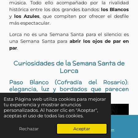
música. Todo ello acompañado por la rivalidad
histórica entre los dos grandes bandos:
los Blancos
y
los Azules
, que compiten por ofrecer el desfile
más espectacular.
Lorca no es una Semana Santa para el silencio: es
una Semana Santa para
abrir los ojos de par en
par
.
Curiosidades de la Semana Santa de
Lorca
Paso Blanco (Cofradía del Rosario):
elegancia, luz y bordados que parecen
pintura
Esta Página web utiliza cookies para mejorar
tu experiencia y mostrar anuncios
personalizados. Al hacer clic en "Aceptar",
aceptas el uso de todas las cookies.
↑ Ir al inicio
Rechazar
Aceptar
Correo electrónico
Instagram