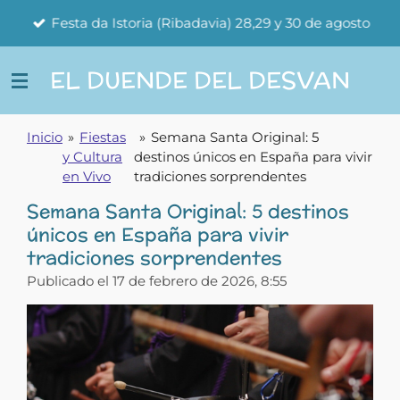
Ir
Festa da Istoria (Ribadavia) 28,29 y 30 de agosto
al
contenido
EL DUENDE DEL DESVAN
principal
Inicio
»
Fiestas
»
Semana Santa Original: 5
y Cultura
destinos únicos en España para vivir
en Vivo
tradiciones sorprendentes
Semana Santa Original: 5 destinos
únicos en España para vivir
tradiciones sorprendentes
Publicado el 17 de febrero de 2026, 8:55