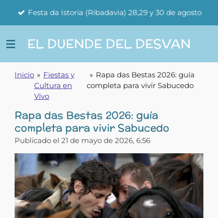
Ir
Festa da Istoria (Ribadavia) 28,29 y 30 de agosto
al
contenido
EL DUENDE DEL DESVAN
principal
Inicio
»
Fiestas y
»
Rapa das Bestas 2026: guía
Cultura en
completa para vivir Sabucedo
Vivo
Rapa das Bestas 2026: guía
completa para vivir Sabucedo
Publicado el 21 de mayo de 2026, 6:56