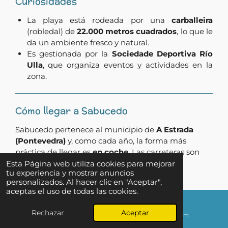
Curiosidades
La playa está rodeada por una
carballeira
(robledal) de
22.000 metros cuadrados
, lo que le
da un ambiente fresco y natural.
Es gestionada por la
Sociedade Deportiva Río
Ulla
, que organiza eventos y actividades en la
zona.
Cómo llegar a Sabucedo
Sabucedo pertenece al municipio de
A Estrada
(Pontevedra)
y, como cada año, la forma más
práctica de llegar es
en coche
. Las carreteras son
buenas y están bien señalizadas.
Esta Página web utiliza cookies para mejorar
tu experiencia y mostrar anuncios
personalizados. Al hacer clic en "Aceptar",
En coche
aceptas el uso de todas las cookies.
Desde Santiago de Compostela
→ 45 min AP‑9
↑ Ir al inicio
Rechazar
Aceptar
Correo electrónico
Instagram
+ PO‑841
Desde Pontevedra
→ 50 min N‑541 + PO‑841