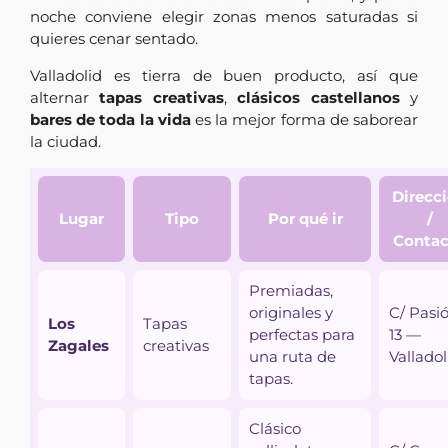
noche conviene elegir zonas menos saturadas si
quieres cenar sentado.
Valladolid es tierra de buen producto, así que
alternar
tapas creativas
,
clásicos castellanos
y
bares de toda la vida
es la mejor forma de saborear
la ciudad.
Direcc
Lugar
Tipo
Por qué ir
/
Contac
Premiadas,
originales y
C/ Pasió
Los
Tapas
perfectas para
13 —
Zagales
creativas
una ruta de
Valladol
tapas.
Clásico