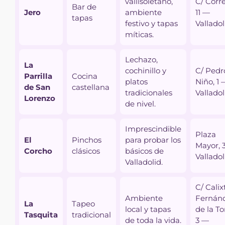
vallisoletano,
C/ Corre
Bar de
Jero
ambiente
11 —
tapas
festivo y tapas
Valladol
míticas.
Lechazo,
La
cochinillo y
C/ Pedr
Parrilla
Cocina
platos
Niño, 1 
de San
castellana
tradicionales
Valladol
Lorenzo
de nivel.
Imprescindible
Plaza
El
Pinchos
para probar los
Mayor, 
Corcho
clásicos
básicos de
Valladol
Valladolid.
C/ Calix
Ambiente
Fernán
La
Tapeo
local y tapas
de la To
Tasquita
tradicional
de toda la vida.
3 —