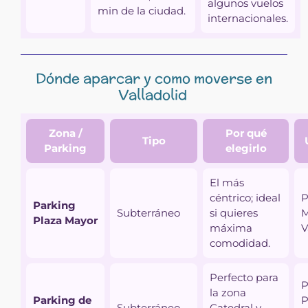
algunos vuelos
min de la ciudad.
internacionales.
Dónde aparcar y como moverse en
Valladolid
Zona /
Por qué
Tipo
Parking
elegirlo
El más
céntrico; ideal
P
Parking
Subterráneo
si quieres
M
Plaza Mayor
máxima
V
comodidad.
Perfecto para
P
la zona
Parking de
P
Subterráneo
Catedral y