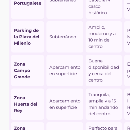
Portugalete
casco
V
histórico.
Amplio,
Parking de
P
moderno y a
la Plaza del
Subterráneo
M
10 min del
Milenio
V
centro.
Buena
Zona
E
Aparcamiento
disponibilidad
Campo
p
en superficie
y cerca del
Grande
V
centro.
Tranquila,
B
Zona
Aparcamiento
amplia y a 15
H
Huerta del
en superficie
min andando
R
Rey
del centro.
V
Zona
Perfecto para
R