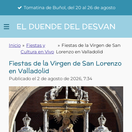
Ir
Tomatina de Buñol, del 20 al 26 de agosto
al
contenido
EL DUENDE DEL DESVAN
principal
Inicio
»
Fiestas y
»
Fiestas de la Virgen de San
Cultura en Vivo
Lorenzo en Valladolid
Fiestas de la Virgen de San Lorenzo
en Valladolid
Publicado el 2 de agosto de 2026, 7:34