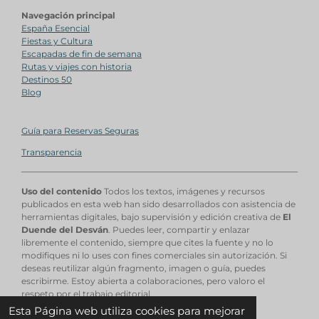
Navegación principal
España Esencial
Fiestas y Cultura
Escapadas de fin de semana
Rutas y viajes con historia
Destinos 50
Blog
Guía para Reservas Seguras
Transparencia
Uso del contenido
Todos los textos, imágenes y recursos
publicados en esta web han sido desarrollados con asistencia de
herramientas digitales, bajo supervisión y edición creativa de
El
Duende del Desván
. Puedes leer, compartir y enlazar
libremente el contenido, siempre que cites la fuente y no lo
modifiques ni lo uses con fines comerciales sin autorización. Si
deseas reutilizar algún fragmento, imagen o guía, puedes
escribirme. Estoy abierta a colaboraciones, pero valoro el
respeto por el trabajo editorial.
© 2025 - 2026 EL DUENDE DEL DESVAN
Esta Página web utiliza cookies para mejorar