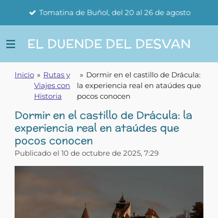
Ir
Tomatina de Buñol, del 20 al 26 de agosto
al
contenido
EL DUENDE DEL DESVAN
principal
Inicio
»
Rutas y
»
Dormir en el castillo de Drácula:
Viajes con
la experiencia real en ataúdes que
Historia
pocos conocen
Dormir en el castillo de Drácula: la
experiencia real en ataúdes que
pocos conocen
Publicado el 10 de octubre de 2025, 7:29