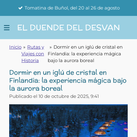
Ir
Tomatina de Buñol, del 20 al 26 de agosto
al
contenido
EL DUENDE DEL DESVAN
principal
Inicio
»
Rutas y
»
Dormir en un iglú de cristal en
Viajes con
Finlandia: la experiencia mágica
Historia
bajo la aurora boreal
Dormir en un iglú de cristal en
Finlandia: la experiencia mágica bajo
la aurora boreal
Publicado el 10 de octubre de 2025, 9:41