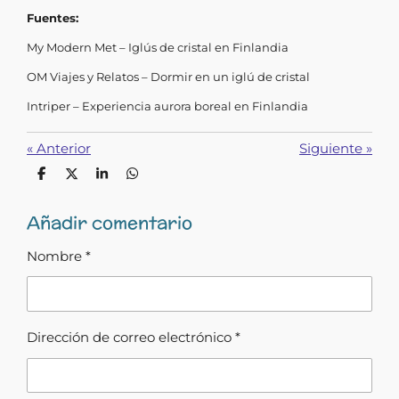
Fuentes:
My Modern Met – Iglús de cristal en Finlandia
OM Viajes y Relatos – Dormir en un iglú de cristal
Intriper – Experiencia aurora boreal en Finlandia
«
Anterior
Siguiente
»
C
C
C
C
o
o
o
o
m
m
m
m
Añadir comentario
p
p
p
p
a
a
a
a
r
r
r
r
Nombre *
t
t
t
t
i
i
i
i
r
r
r
r
Dirección de correo electrónico *