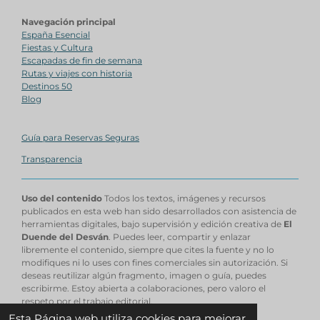
Navegación principal
España Esencial
Fiestas y Cultura
Escapadas de fin de semana
Rutas y viajes con historia
Destinos 50
Blog
Guía para Reservas Seguras
Transparencia
Uso del contenido
Todos los textos, imágenes y recursos
publicados en esta web han sido desarrollados con asistencia de
herramientas digitales, bajo supervisión y edición creativa de
El
Duende del Desván
. Puedes leer, compartir y enlazar
libremente el contenido, siempre que cites la fuente y no lo
modifiques ni lo uses con fines comerciales sin autorización. Si
deseas reutilizar algún fragmento, imagen o guía, puedes
escribirme. Estoy abierta a colaboraciones, pero valoro el
respeto por el trabajo editorial.
© 2025 - 2026 EL DUENDE DEL DESVAN
Esta Página web utiliza cookies para mejorar