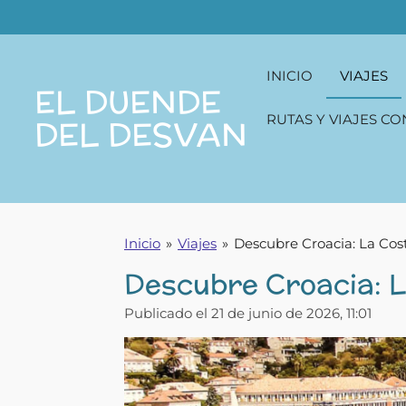
Ir
al
contenido
INICIO
VIAJES
principal
EL DUENDE
RUTAS Y VIAJES CO
DEL DESVAN
Inicio
»
Viajes
»
Descubre Croacia: La Cos
Descubre Croacia: L
Publicado el 21 de junio de 2026, 11:01