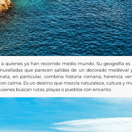
o a quienes ya han recorrido medio mundo. Su geografía es
amuralladas que parecen salidas de un decorado medieval y
lmata, en particular, combina historia romana, herencia v
aje con calma. Es un destino que mezcla naturaleza, cultura y
quienes buscan rutas, playas o pueblos con encanto.