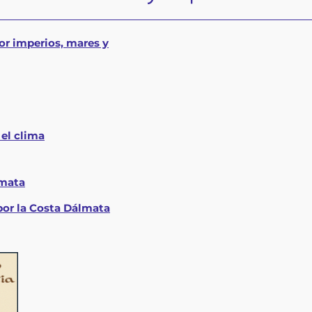
or imperios, mares y
 el clima
lmata
 por la Costa Dálmata