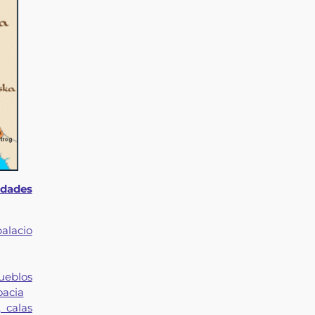
udades
alacio
eblos
oacia
 calas