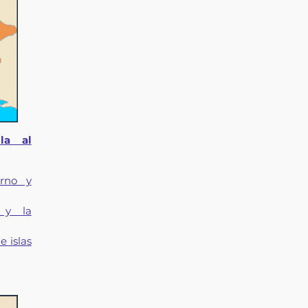
la al
erno y
s y la
e islas