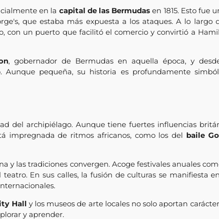
ficialmente en la
capital de las Bermudas
en 1815. Esto fue u
orge's, que estaba más expuesta a los ataques. A lo largo 
o, con un puerto que facilitó el comercio y convirtió a Ham
on
, gobernador de Bermudas en aquella época, y desd
vo. Aunque pequeña, su historia es profundamente simbó
dad del archipiélago. Aunque tiene fuertes influencias brit
tá impregnada de ritmos africanos, como los del
baile G
a y las tradiciones convergen. Acoge festivales anuales com
l teatro. En sus calles, la fusión de culturas se manifiesta 
nternacionales.
ity Hall
y los museos de arte locales no solo aportan carácter 
xplorar y aprender.