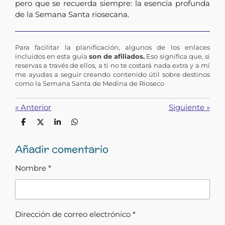
pero que se recuerda siempre: la esencia profunda
de la Semana Santa riosecana.
Para facilitar la planificación, algunos de los enlaces
incluidos en esta guía
son de afiliados.
Eso significa que, si
reservas a través de ellos, a ti no te costará nada extra y a mí
me ayudas a seguir creando contenido útil sobre destinos
como la Semana Santa de Medina de Rioseco
«
Anterior
Siguiente
»
C
C
C
C
o
o
o
o
m
m
m
m
Añadir comentario
p
p
p
p
a
a
a
a
r
r
r
r
Nombre *
t
t
t
t
i
i
i
i
r
r
r
r
Dirección de correo electrónico *