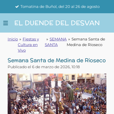
Ir
Tomatina de Buñol, del 20 al 26 de agosto
al
contenido
EL DUENDE DEL DESVAN
principal
Inicio
»
Fiestas y
»
SEMANA
»
Semana Santa de
Cultura en
SANTA
Medina de Rioseco
Vivo
Semana Santa de Medina de Rioseco
Publicado el 6 de marzo de 2026, 10:18