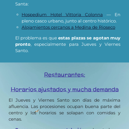
Santa:
Hospedium Hotel Vittoria Colonna
— En
pleno casco urbano, junto al centro histórico.
Alojamientos cercanos a Medina de Rioseco
El problema es que
estas plazas se agotan muy
pronto
, especialmente para Jueves y Viernes
Santo.
Restaurantes:
Horarios ajustados y mucha demanda
El Jueves y Viernes Santo son días de máxima
afluencia. Las procesiones ocupan buena parte del
centro y los horarios se solapan con comidas y
cenas.