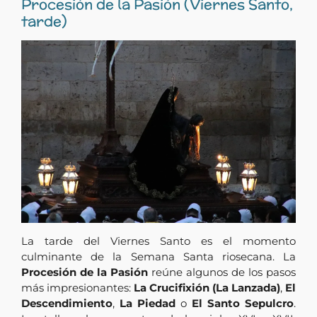
Procesión de la Pasión (Viernes Santo,
tarde)
La tarde del Viernes Santo es el momento
culminante de la Semana Santa riosecana. La
Procesión de la Pasión
reúne algunos de los pasos
más impresionantes:
La Crucifixión (La Lanzada)
,
El
Descendimiento
,
La Piedad
o
El Santo Sepulcro
.