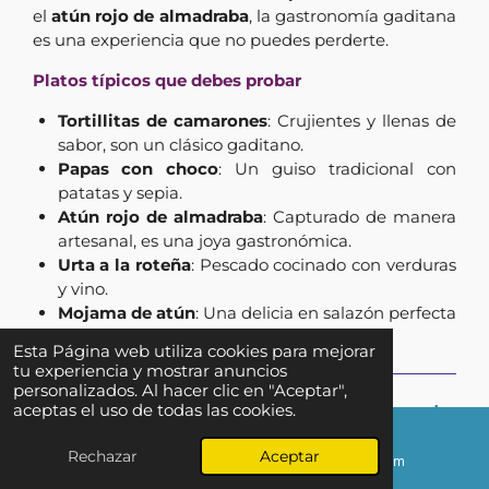
el
atún rojo de almadraba
, la gastronomía gaditana
es una experiencia que no puedes perderte.
Platos típicos que debes probar
Tortillitas de camarones
: Crujientes y llenas de
sabor, son un clásico gaditano.
Papas con choco
: Un guiso tradicional con
patatas y sepia.
Atún rojo de almadraba
: Capturado de manera
artesanal, es una joya gastronómica.
Urta a la roteña
: Pescado cocinado con verduras
y vino.
Mojama de atún
: Una delicia en salazón perfecta
para acompañar con almendras y vino.
Esta Página web utiliza cookies para mejorar
tu experiencia y mostrar anuncios
personalizados. Al hacer clic en "Aceptar",
Mejores zonas donde alojarse durante
aceptas el uso de todas las cookies.
las Carreras de Caballos de Sanlúcar
↑ Ir al inicio
Rechazar
Aceptar
Correo electrónico
Instagram
⭐
Bajo de Guía