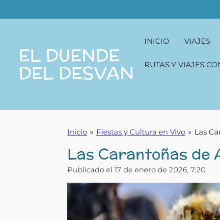
Ir
al
contenido
INICIO
VIAJES
principal
EL DUENDE
RUTAS Y VIAJES CO
DEL DESVAN
Inicio
»
Fiestas y Cultura en Vivo
»
Las Ca
Las Carantoñas de A
Publicado el 17 de enero de 2026, 7:20