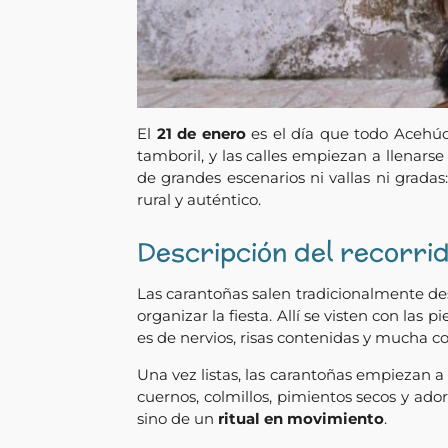
El
21 de enero
es el día que todo Acehúch
tamboril, y las calles empiezan a llenars
de grandes escenarios ni vallas ni grada
rural y auténtico.
Descripción del recorri
Las carantoñas salen tradicionalmente de
organizar la fiesta. Allí se visten con las
es de nervios, risas contenidas y mucha c
Una vez listas, las carantoñas empiezan a l
cuernos, colmillos, pimientos secos y ado
sino de un
ritual en movimiento
.