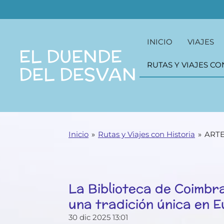
Ir
al
contenido
INICIO
VIAJES
principal
EL DUENDE
RUTAS Y VIAJES CO
DEL DESVAN
Inicio
»
Rutas y Viajes con Historia
»
ARTE
La Biblioteca de Coimbr
una tradición única en 
30 dic 2025
13:01