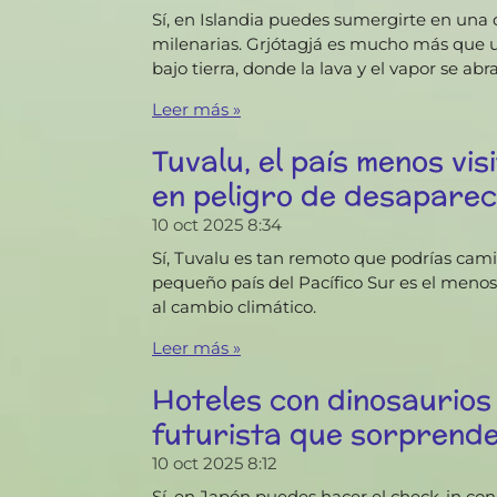
Sí, en Islandia puedes sumergirte en una 
milenarias. Grjótagjá es mucho más que u
bajo tierra, donde la lava y el vapor se abr
Leer más »
Tuvalu, el país menos vi
en peligro de desapare
10 oct 2025
8:34
Sí, Tuvalu es tan remoto que podrías camin
pequeño país del Pacífico Sur es el meno
al cambio climático.
Leer más »
Hoteles con dinosaurios 
futurista que sorprende 
10 oct 2025
8:12
Sí, en Japón puedes hacer el check-in con