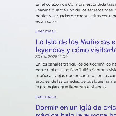
En el corazón de Coimbra, escondida tras m
Joanina guarda uno de los secretos más in
nobles y cargadas de manuscritos centen
están solas.
Leer más »
La Isla de las Muñecas en
leyendas y cómo visitarl
30 dic 2025
12:09
En los canales tranquilos de Xochimilco 
parte real es esta: Don Julián Santana vivi
muñecas viejas que encontraba en los canal
árboles, de las paredes, de cualquier ra
lo protegían, que llenaban el silencio.
Leer más »
Dormir en un iglú de cris
mágica bajo la aurora b