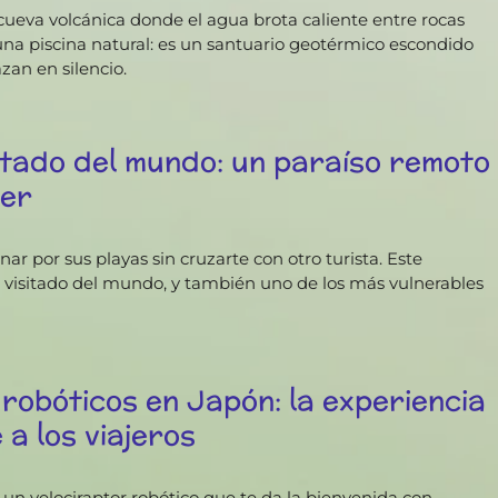
cueva volcánica donde el agua brota caliente entre rocas
na piscina natural: es un santuario geotérmico escondido
azan en silencio.
sitado del mundo: un paraíso remoto
cer
ar por sus playas sin cruzarte con otro turista. Este
s visitado del mundo, y también uno de los más vulnerables
robóticos en Japón: la experiencia
a los viajeros
 un velociraptor robótico que te da la bienvenida con